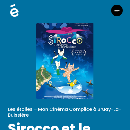
Skip
Menu
to
main
content
Les étoiles – Mon Cinéma Complice à Bruay-La-
Buissière
Sirocco et le