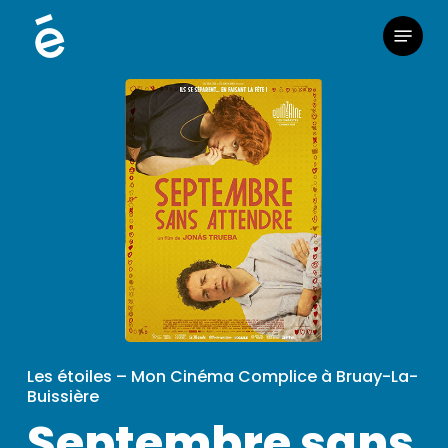
Skip
Menu
to
main
content
Les étoiles – Mon Cinéma Complice à Bruay-La-
Buissière
Septembre sans