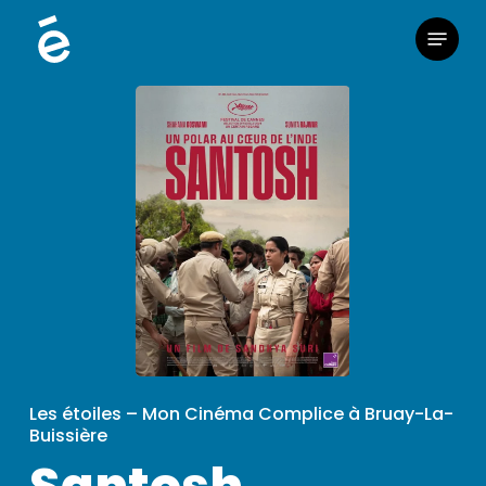
Skip
Menu
to
main
content
Les étoiles – Mon Cinéma Complice à Bruay-La-
Buissière