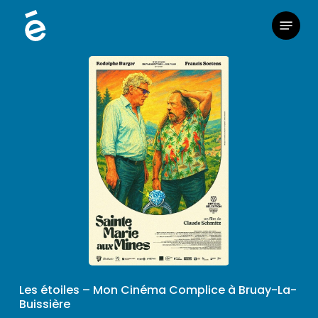
Skip
Menu
to
main
content
Les étoiles – Mon Cinéma Complice à Bruay-La-
Buissière