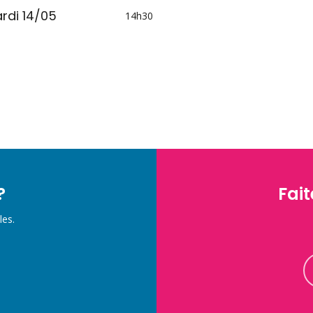
rdi 14/05
14h30
?
Fait
les.