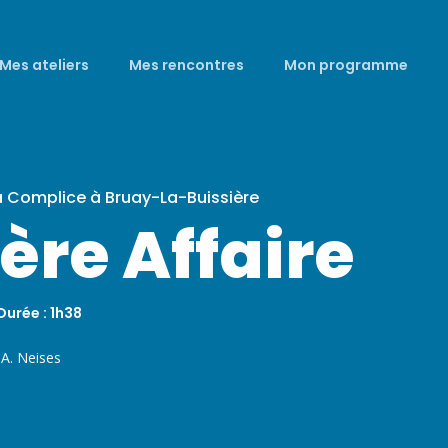
Mes ateliers
Mes rencontres
Mon programme
a Complice à Bruay-La-Buissière
ère Affaire
Durée : 1h38
 A. Neises