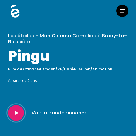
Skip
Menu
to
main
content
Les étoiles – Mon Cinéma Complice à Bruay-La-
Buissière
Pingu
Film de Otmar Gutmann/VF/Durée : 40 mn/Animation
A partir de 2 ans
Play
Voir la bande annonce
Video