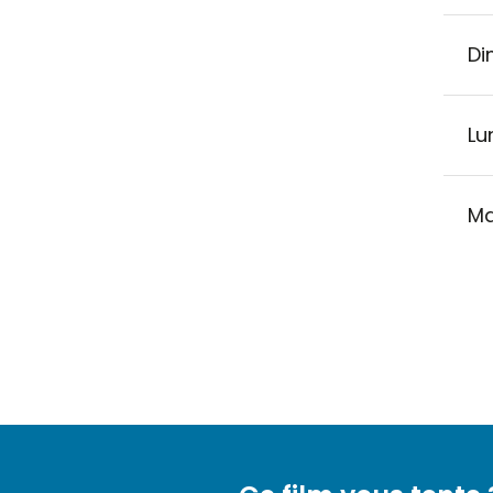
Di
Lu
Ma