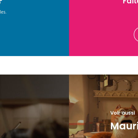
?
Fait
les.
Voir aussi
Mauri