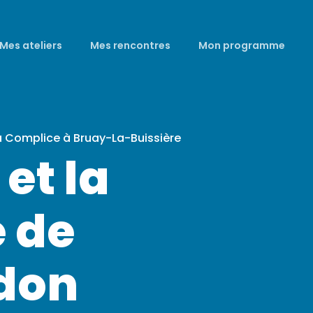
Mes ateliers
Mes rencontres
Mon programme
a Complice à Bruay-La-Buissière
 et la
e de
don