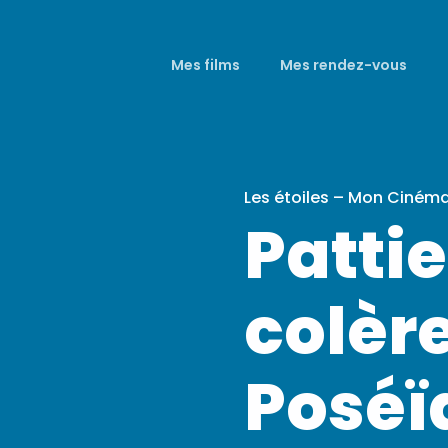
Mes films
Mes rendez-vous
Les étoiles – Mon Ciném
Pattie
colèr
Poséï