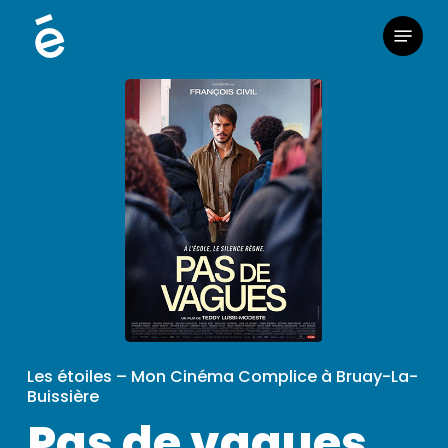
Skip
Menu
to
main
content
Les étoiles – Mon Cinéma Complice à Bruay-La-
Buissière
Pas de vagues