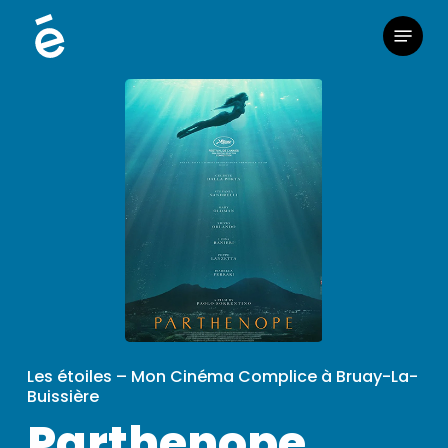
Skip
Menu
to
main
content
Les étoiles – Mon Cinéma Complice à Bruay-La-
Buissière
Parthenope