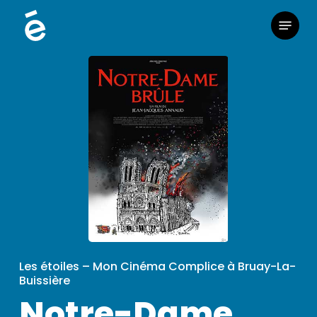
Skip
Menu
to
main
content
Les étoiles – Mon Cinéma Complice à Bruay-La-
Buissière
Notre-Dame