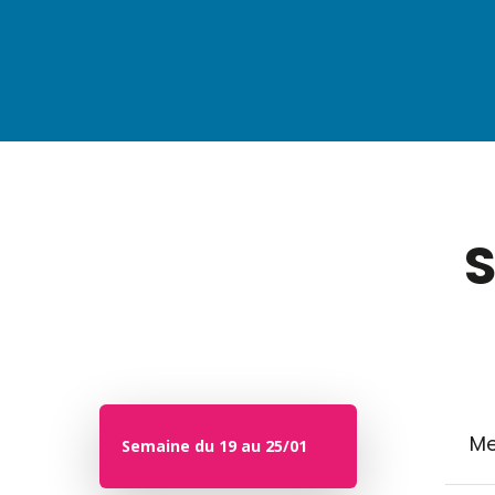
S
Me
Semaine du 19 au 25/01