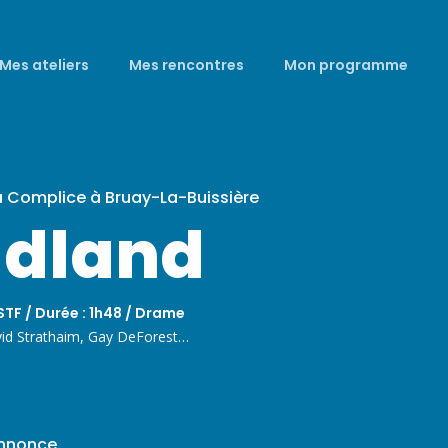
Mes ateliers
Mes rencontres
Mon programme
a Complice à Bruay-La-Buissière
dland
TF / Durée : 1h48 / Drame
d Strathaim, Gay DeForest…
annonce