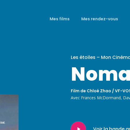
Mes films
Mes rendez-vous
Les étoiles – Mon Ciném
Noma
Film de Chloé Zhao / VF-VOS
Avec Frances McDormand, Davi
Play
Voir la bande 