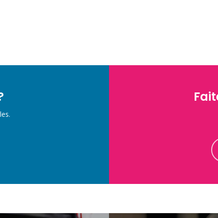
?
Fait
les.