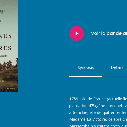
Play
Voir la bande 
Video
Synopsis
Détails
1759. Isle de France (actuelle î
plantation d’Eugène Larcenet, viv
affranchie, elle de quitter l’enfe
Madame La Victoire, célèbre ch
Massamba n’a d’autre choix que 