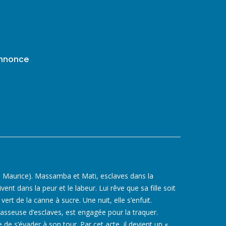
annonce
le Maurice). ​Massamba et Mati, esclaves dans la
ent dans la peur et le labeur. Lui rêve que sa fille soit
r vert de la canne à sucre. Une nuit, elle s’enfuit.
asseuse d’esclaves, est engagée pour la traquer.
de s’évader à son tour. Par cet acte, il devient un «