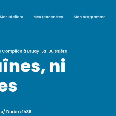
Mes ateliers
Mes rencontres
Mon programme
a Complice à Bruay-La-Buissière
înes, ni
es
u/ Durée : 1h38