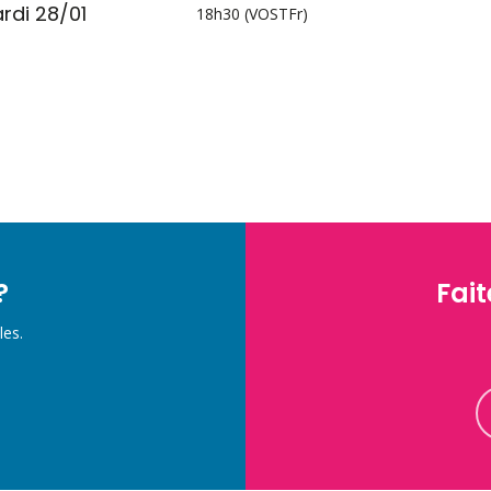
rdi 28/01
18h30 (VOSTFr)
?
Fait
les.