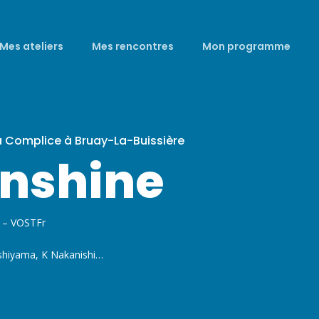
Mes ateliers
Mes rencontres
Mon programme
a Complice à Bruay-La-Buissière
nshine
 – VOSTFr
shiyama, K Nakanishi…