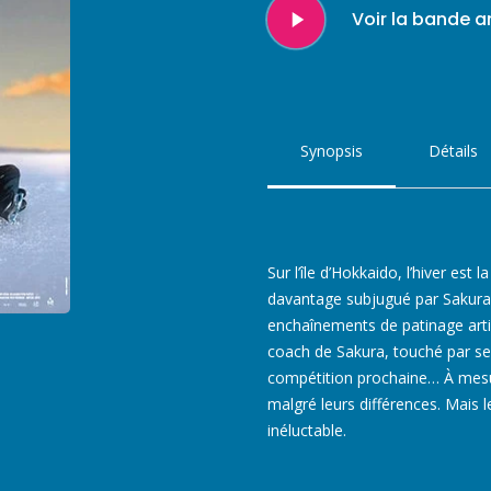
Play
Voir la bande 
Video
Synopsis
Détails
Sur l’île d’Hokkaido, l’hiver est
davantage subjugué par Sakura,
enchaînements de patinage artist
coach de Sakura, touché par ses
compétition prochaine… À mesur
malgré leurs différences. Mais 
inéluctable.