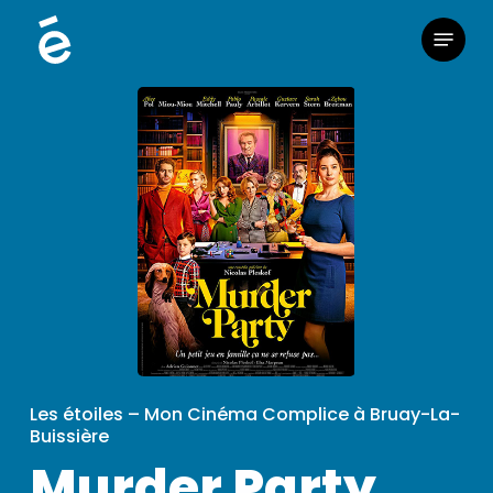
Skip
Menu
to
main
content
Les étoiles – Mon Cinéma Complice à Bruay-La-
Buissière
Murder Party