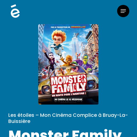
Skip
Menu
to
main
content
Les étoiles – Mon Cinéma Complice à Bruay-La-
Buissière
Monster Family