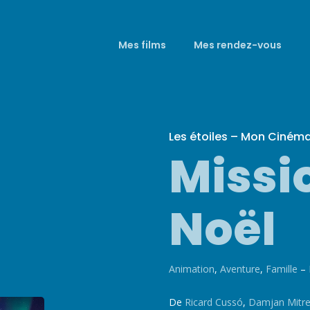
Mes films
Mes rendez-vous
Les étoiles – Mon Ciném
Missi
Noël
Animation
,
Aventure
,
Famille
– 
De
Ricard Cussó
,
Damjan Mitre