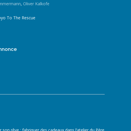
Zimmermann
,
Oliver Kalkofe
Yoyo To The Rescue
annonce
r son rêve : fabriquer des cadeaux dans l’atelier du Père