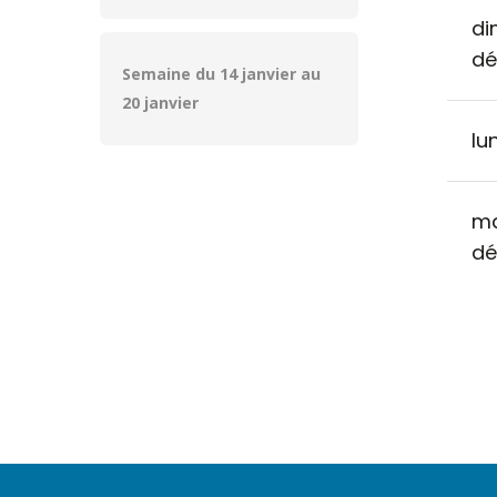
di
d
Semaine du 14 janvier au
20 janvier
lu
ma
d