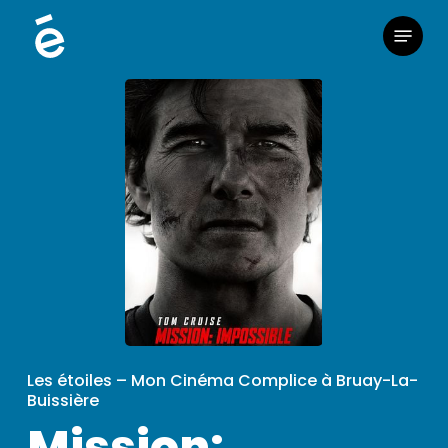
Skip
Menu
to
main
content
Les étoiles – Mon Cinéma Complice à Bruay-La-
Buissière
Mission: