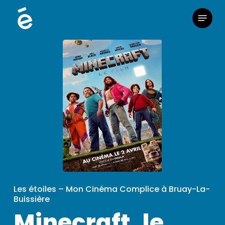
Skip
Menu
to
main
content
Les étoiles – Mon Cinéma Complice à Bruay-La-
Buissière
Minecraft, le