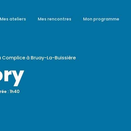
Mes ateliers
Mes rencontres
Mon programme
a Complice à Bruay-La-Buissière
ry
rée : 1h40