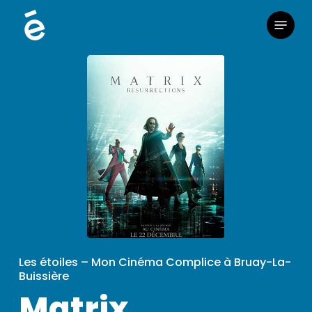
Skip
Menu
to
main
content
Les étoiles – Mon Cinéma Complice à Bruay-La-
Buissière
Matrix