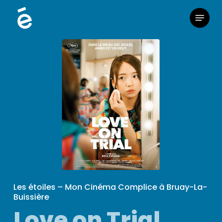
Skip
Menu
to
main
content
Les étoiles – Mon Cinéma Complice à Bruay-La-
Buissière
Love on Trial