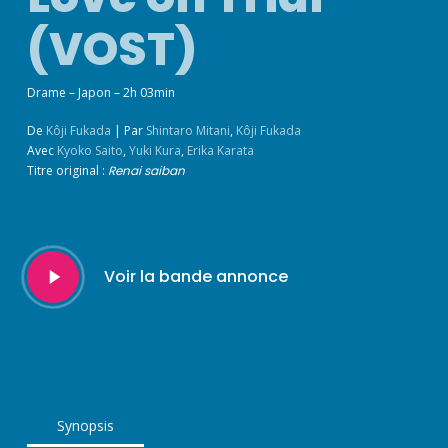
(VOST)
Drame – Japon – 2h 03min
De
Kôji Fukada
|
Par
Shintaro Mitani
,
Kôji Fukada
Avec
Kyoko Saito
,
Yuki Kura
,
Erika Karata
Titre original :
Renai saiban
Play
Voir la bande annonce
Video
Synopsis