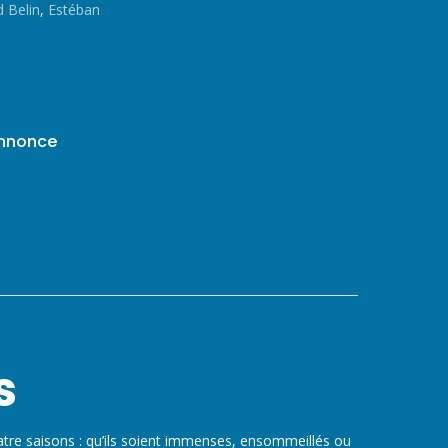
d Belin
,
Estéban
annonce
s
atre saisons : qu’ils soient immenses, ensommeillés ou