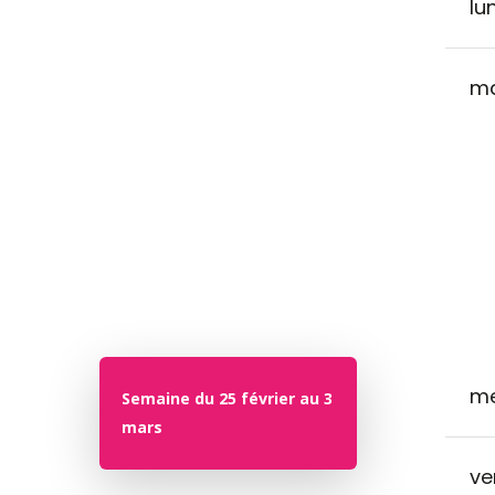
lu
ma
me
Semaine du 25 février au 3
mars
ve