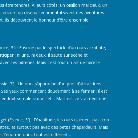
 être tendres. À leurs côtés, un oisillon malicieux, un
 ou encore un oiseau sentimental vivent des aventures
t, ils découvrent le bonheur d’être ensemble.
nce, 3′) : Fasciné par le spectacle d’un ours acrobate,
ticiper : ni une, ni deux, il saute sur scène et
c ses pitreries. Mais c’est tout un art de faire le
sie, 7’) : Un ours s’approche d’un parc d’attractions
ge. Ses yeux commencent doucement à se fermer : il est
et endroit semble si douillet… Mais est-ce vraiment une
get (France, 3′) : D’habitude, les ours n’aiment pas trop
ettes, et surtout pas avec des petits chapardeurs. Mais
n et l’énorme ours, tout est différent…