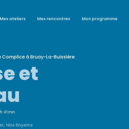
Mes ateliers
Mes rencontres
Mon programme
a Complice à Bruay-La-Buissière
e et
eau
0h 41min
er
,
Nina Bisyarina