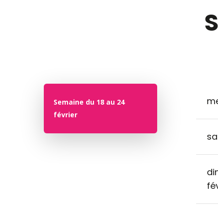
S
me
Semaine du 18 au 24
février
sa
di
fé