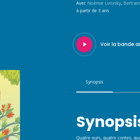
Avec
Noémie Lvovsky
,
Bertran
à partir de 3 ans
Play
Voir la bande 
Video
Synopsis
Synopsi
Quatre ours, quatre contes, qu