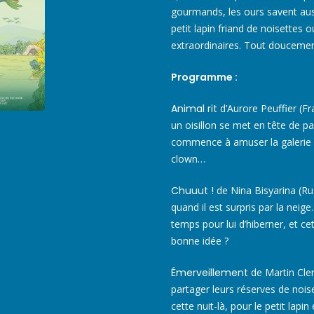
gourmands, les ours savent aussi
petit lapin friand de noisettes
extraordinaires. Tout doucemen
Programme :
Animal rit
d’Aurore Peuffier (Fra
un oisillon se met en tête de par
commence à amuser la galerie ave
clown…
Chuuut !
de Nina Bisyarina (Rus
quand il est surpris par la nei
temps pour lui d’hiberner, et c
bonne idée ?
Émerveillement
de Martin Cler
partager leurs réserves de nois
cette nuit-là, pour le petit lapi