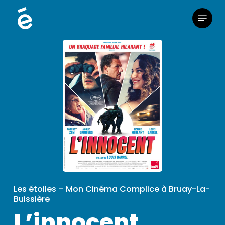
Skip
Menu
to
main
content
Les étoiles – Mon Cinéma Complice à Bruay-La-
Buissière
L’innocent