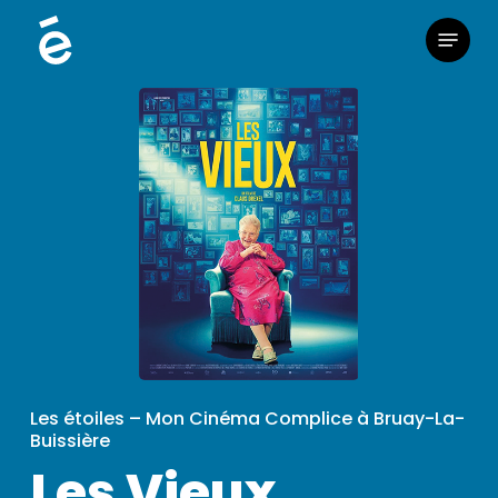
Skip
Menu
to
main
content
Les étoiles – Mon Cinéma Complice à Bruay-La-
Buissière
Les Vieux