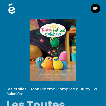
Skip
Menu
to
main
content
Les étoiles – Mon Cinéma Complice à Bruay-La-
Buissière
Les Toutes