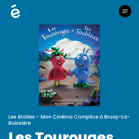
Skip
Menu
to
main
content
Les étoiles – Mon Cinéma Complice à Bruay-La-
Buissière
Les Tourouges