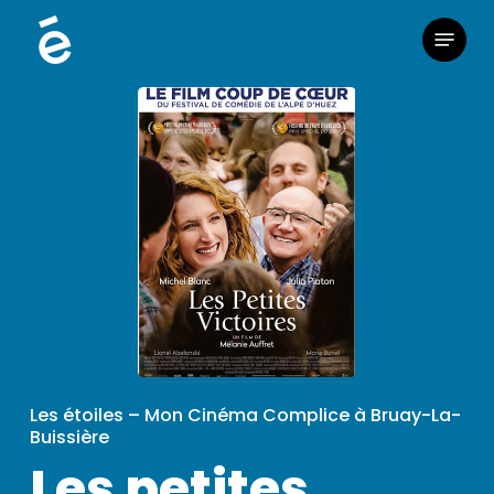
Skip
Menu
to
main
content
Les étoiles – Mon Cinéma Complice à Bruay-La-
Buissière
Les petites