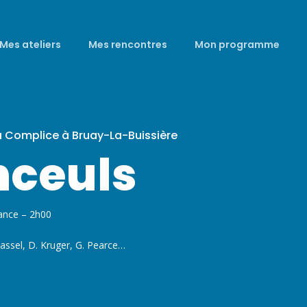
Mes ateliers
Mes rencontres
Mon programme
a Complice à Bruay-La-Buissière
nceuls
ance – 2h00
 Cassel, D. Kruger, G. Pearce…