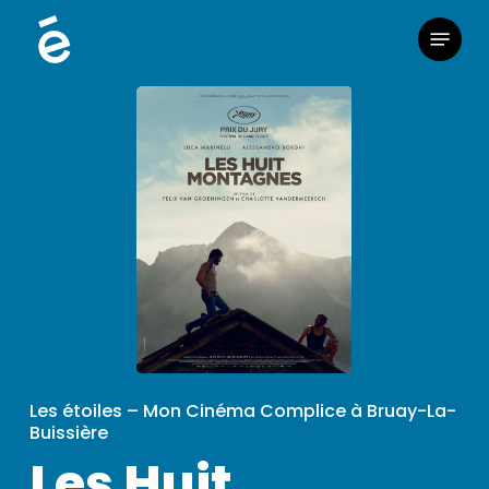
Skip
Menu
to
main
content
Les étoiles – Mon Cinéma Complice à Bruay-La-
Buissière
Les Huit