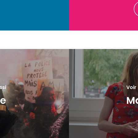
ssi
Voir
ne
Ma