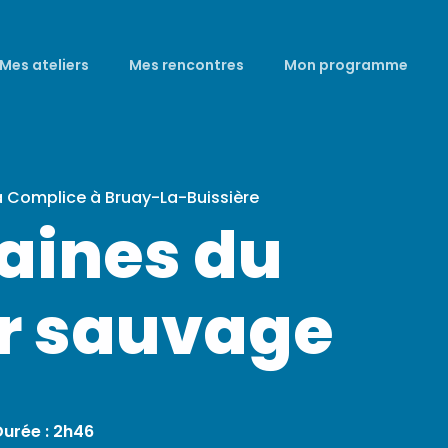
Mes ateliers
Mes rencontres
Mon programme
a Complice à Bruay-La-Buissière
raines du
er sauvage
Durée : 2h46