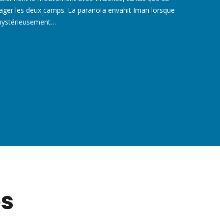
er les deux camps. La paranoïa envahit Iman lorsque
 mystérieusement…
es