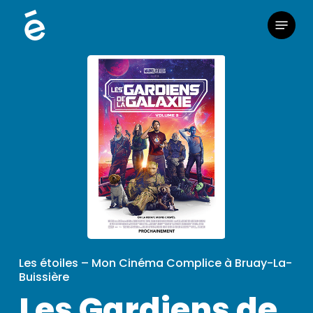
Skip
Menu
to
main
content
Les étoiles – Mon Cinéma Complice à Bruay-La-
Buissière
Les Gardiens de