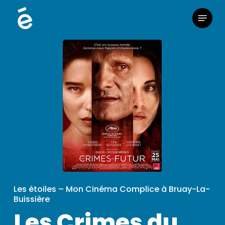
Skip
Menu
to
main
content
Les étoiles – Mon Cinéma Complice à Bruay-La-
Buissière
Les Crimes du