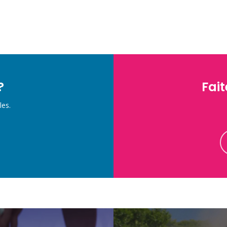
?
Fait
les.