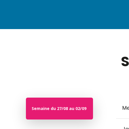
S
Me
Semaine du 27/08 au 02/09
Je