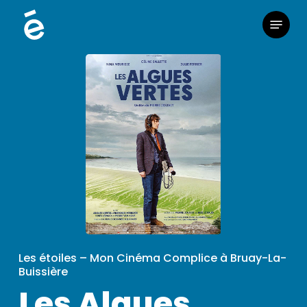
Skip
Menu
to
main
content
Les étoiles – Mon Cinéma Complice à Bruay-La-
Buissière
Les Algues