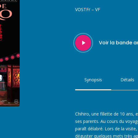
VOSTFr – VF
Play
Voir la bande 
Video
Synopsis
Détails
Chihiro, une fillette de 10 ans
ses parents. Au cours du voyage,
paraît délabré. Lors de la visit
déguster quelques mets très a