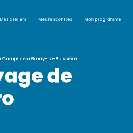
Mes ateliers
Mes rencontres
Mon programme
a Complice à Bruay-La-Buissière
yage de
ro