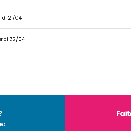
ndi 21/04
rdi 22/04
?
Fait
les.