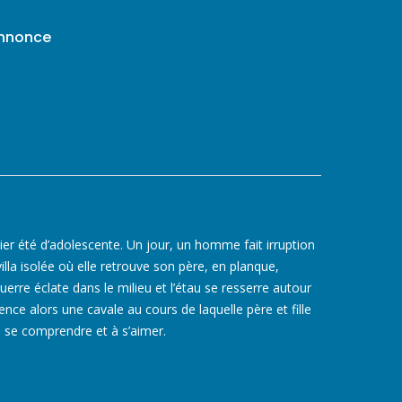
annonce
ier été d’adolescente. Un jour, un homme fait irruption
lla isolée où elle retrouve son père, en planque,
re éclate dans le milieu et l’étau se resserre autour
ce alors une cavale au cours de laquelle père et fille
à se comprendre et à s’aimer.