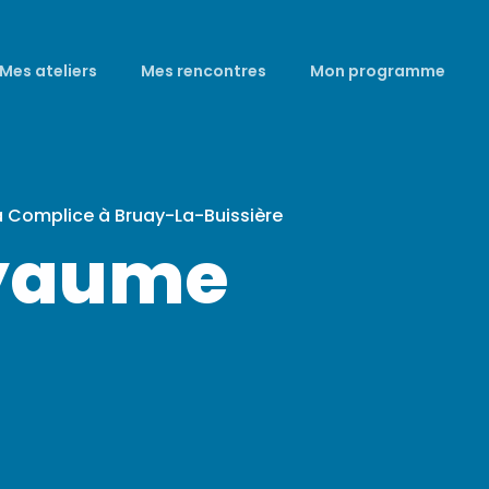
Mes ateliers
Mes rencontres
Mon programme
a Complice à Bruay-La-Buissière
oyaume