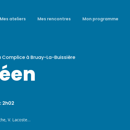
Mes ateliers
Mes rencontres
Mon programme
a Complice à Bruay-La-Buissière
céen
: 2h02
che, V. Lacoste…