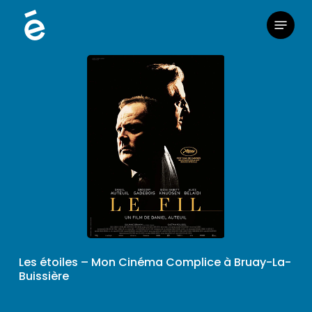
Skip
Menu
to
main
content
Les étoiles – Mon Cinéma Complice à Bruay-La-
Buissière