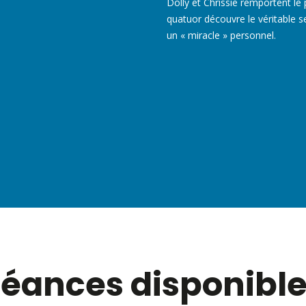
Dolly et Chrissie remportent le p
quatuor découvre le véritable se
un « miracle » personnel.
éances disponibl