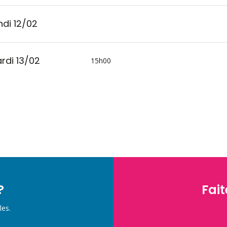
ndi 12/02
rdi 13/02
15h00
?
Fait
les.