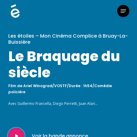
Skip
Menu
to
main
content
Les étoiles – Mon Cinéma Complice à Bruay-La-
Buissière
Le Braquage du
siècle
Film de Ariel Winograd/VOSTF/Durée : 1h54/Comédie
policière
Avec Guillermo Francella, Diego Perretti, Juan Alari…
Play
Voir la bande annonce
Video