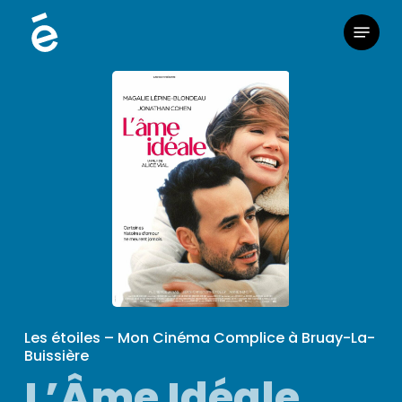
Skip
Menu
to
main
content
Les étoiles – Mon Cinéma Complice à Bruay-La-
Buissière
L’Âme Idéale