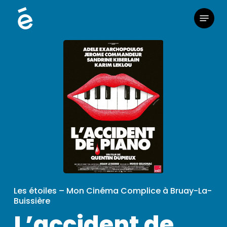
Skip
Menu
to
main
content
Les étoiles – Mon Cinéma Complice à Bruay-La-
Buissière
L’accident de