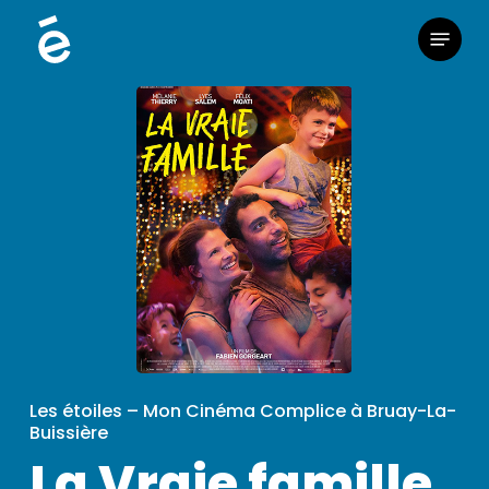
Skip
Menu
to
main
content
Les étoiles – Mon Cinéma Complice à Bruay-La-
Buissière
La Vraie famille