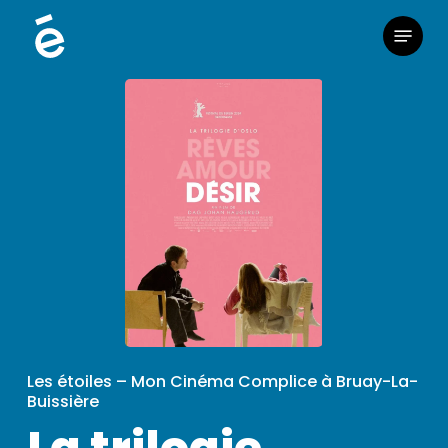
Skip
Menu
to
main
content
Les étoiles – Mon Cinéma Complice à Bruay-La-
Buissière
La trilogie