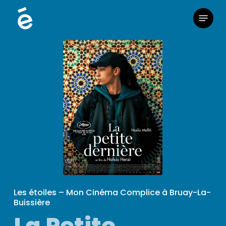
Skip
Menu
to
main
content
Les étoiles – Mon Cinéma Complice à Bruay-La-
Buissière
La Petite