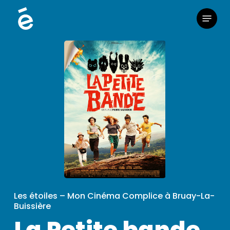
Skip
Menu
to
main
content
Les étoiles – Mon Cinéma Complice à Bruay-La-
Buissière