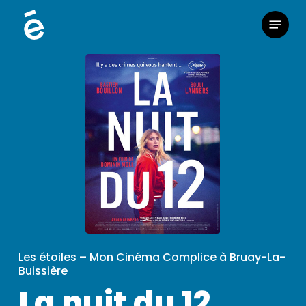
Skip
Menu
to
main
content
Les étoiles – Mon Cinéma Complice à Bruay-La-
Buissière
La nuit du 12