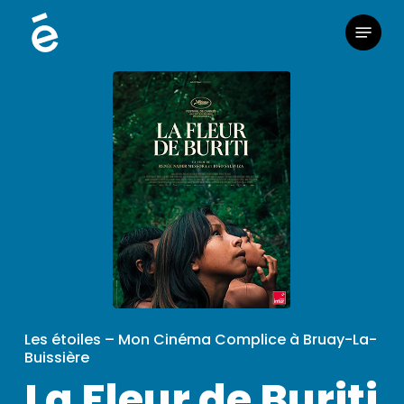
Skip
Menu
to
main
content
Les étoiles – Mon Cinéma Complice à Bruay-La-
Buissière
La Fleur de Buriti