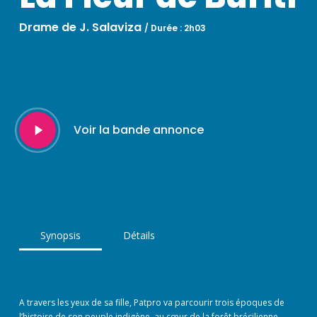
Drame de J. Salaviza
/
Durée : 2h03
Play
Voir la bande annonce
Video
Synopsis
Détails
A travers les yeux de sa fille, Patpro va parcourir trois époques de
l’histoire de son peuple indigène, au cœur de la forêt brésilienne.