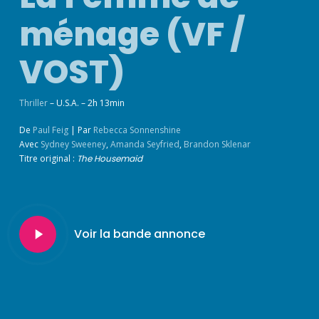
ménage (VF /
VOST)
Thriller
– U.S.A. – 2h 13min
De
Paul Feig
|
Par
Rebecca Sonnenshine
Avec
Sydney Sweeney
,
Amanda Seyfried
,
Brandon Sklenar
Titre original :
The Housemaid
Play
Voir la bande annonce
Video