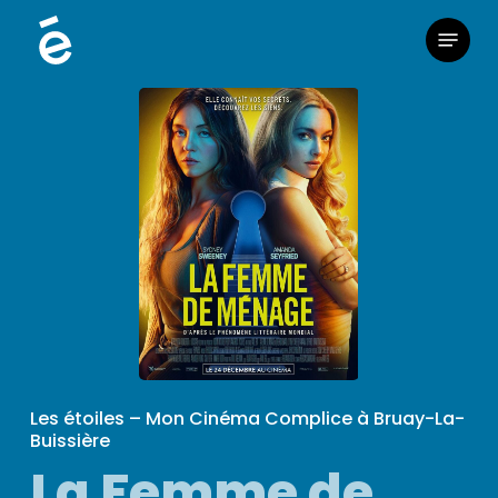
Skip
Menu
to
main
content
Les étoiles – Mon Cinéma Complice à Bruay-La-
Buissière
La Femme de