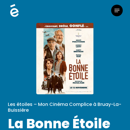
Skip
Menu
to
main
content
Les étoiles – Mon Cinéma Complice à Bruay-La-
Buissière
La Bonne Étoile